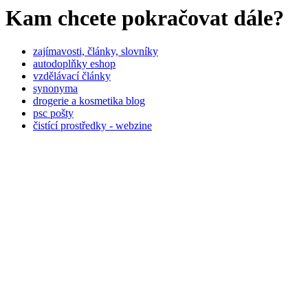
Kam chcete pokračovat dále?
zajímavosti, články, slovníky
autodoplňky eshop
vzdělávací články
synonyma
drogerie a kosmetika blog
psc pošty
čistící prostředky - webzine